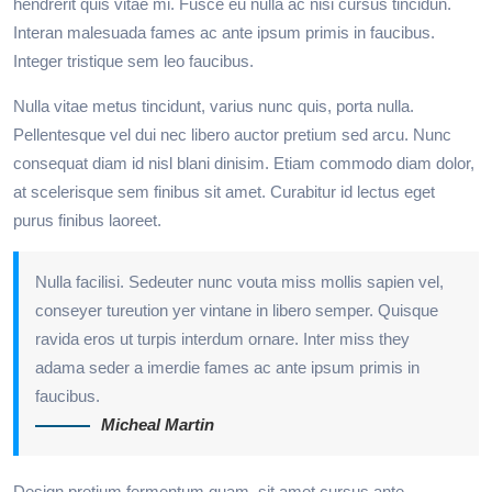
hendrerit quis vitae mi. Fusce eu nulla ac nisi cursus tincidun.
Interan malesuada fames ac ante ipsum primis in faucibus.
Integer tristique sem leo faucibus.
Nulla vitae metus tincidunt, varius nunc quis, porta nulla.
Pellentesque vel dui nec libero auctor pretium sed arcu. Nunc
consequat diam id nisl blani dinisim. Etiam commodo diam dolor,
at scelerisque sem finibus sit amet. Curabitur id lectus eget
purus finibus laoreet.
Nulla facilisi. Sedeuter nunc vouta miss mollis sapien vel,
conseyer tureution yer vintane in libero semper. Quisque
ravida eros ut turpis interdum ornare. Inter miss they
adama seder a imerdie fames ac ante ipsum primis in
faucibus.
Micheal Martin
Design pretium fermentum quam, sit amet cursus ante