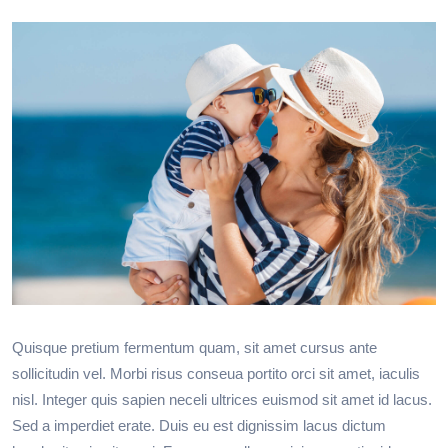
Quisque pretium fermentum quam, sit amet cursus ante
sollicitudin vel. Morbi risus conseua portito orci sit amet, iaculis
nisl. Integer quis sapien neceli ultrices euismod sit amet id lacus.
Sed a imperdiet erate. Duis eu est dignissim lacus dictum